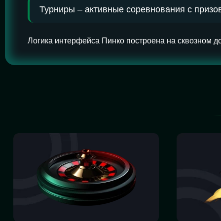
Турниры – активные соревнования с призо
Логика интерфейса Пинко построена на сквозном до