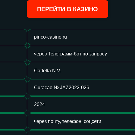
ПЕРЕЙТИ В КАЗИНО
pinco-casino.ru
через Телеграмм-бот по запросу
Carletta N.V.
Curacao № JAZ2022-026
2024
через почту, телефон, соцсети