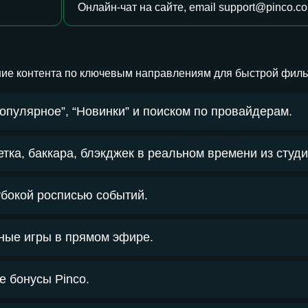
Онлайн-чат на сайте, email
support@pinco.c
ние контента по ключевым направлениям для быстрой филь
опулярное”, “Новинки” и поиском по провайдерам.
тка, баккара, блэкджек в реальном времени из студи
убокой росписью событий.
чные игры в прямом эфире.
е бонусы Pinco.