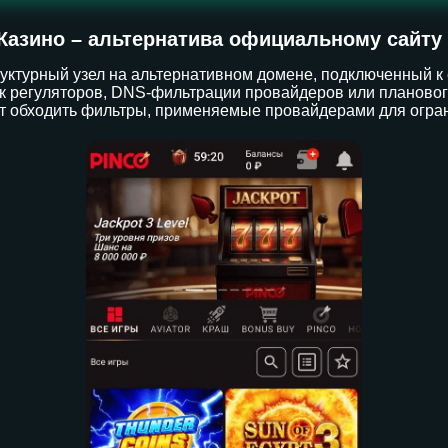
Казино – альтернатива официальному сайту
ктурный узел на альтернативном домене, подключенный к ед
ок регуляторов, DNS-фильтрации провайдеров или плановог
т обходить фильтры, применяемые провайдерами для огран