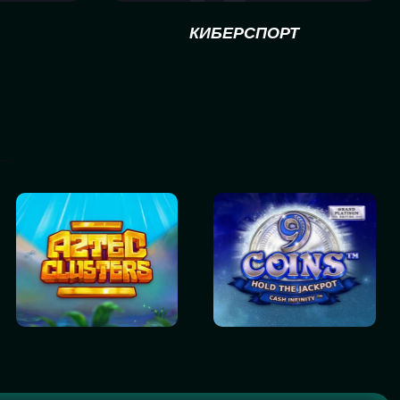
КИБЕРСПОРТ
Играть
Играть