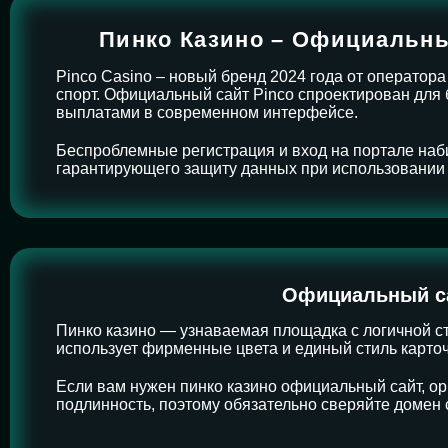
Пинко Казино – Официальный
Pinco Casino – новый бренд 2024 года от оператора 
спорт. Официальный сайт Pinco спроектирован для 
выплатами в современном интерфейсе.
Беспроблемные регистрация и вход на портале наби
гарантирующего защиту данных при использовании
Официальный са
Пинко казино — узнаваемая площадка с логичной ст
использует фирменные цвета и единый стиль карто
Если вам нужен пинко казино официальный сайт, о
подлинность, поэтому обязательно сверяйте домен 