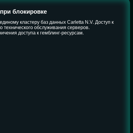
 при блокировке
иному кластеру баз данных Carletta N.V. Доступ к
о технического обслуживания серверов.
ичения доступа к гемблинг-ресурсам.