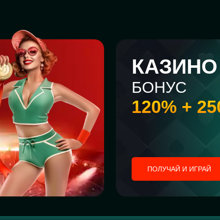
КАЗИНО
БОНУС
120% + 25
ПОЛУЧАЙ И ИГРАЙ